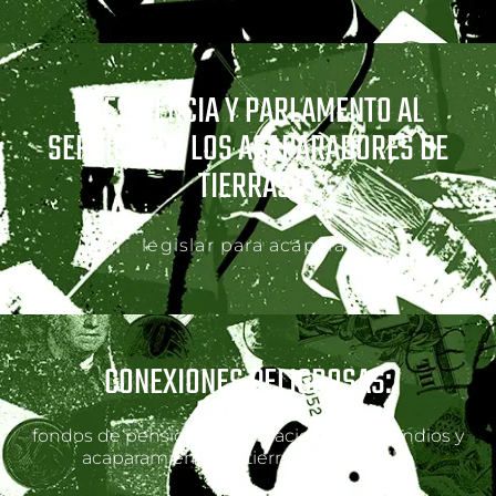
PRESIDENCIA Y PARLAMENTO AL
SERVICIO DE LOS ACAPARADORES DE
TIERRAS:
legislar para acaparar
CONEXIONES PELIGROSAS:
fondos de pensiones internacionales, incendios y
acaparamiento de tierras en Matopiba