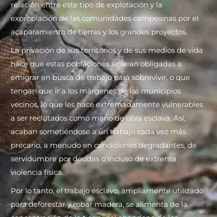
relación entre este tipo de explotación y la
expropiación de las comunidades campesinas por el
acaparamiento de tierras y los grandes proyectos.
La privación de sus territorios y de sus medios de vida
hace que estas poblaciones se vean obligadas a
emigrar en busca de trabajo para sobrevivir, o que
tengan que ir a los márgenes de los municipios
vecinos, lo que les hace extremadamente vulnerables
a ser reclutados como mano de obra esclava. Así,
acaban sometiéndose a un trabajo cada vez más
precario, a menudo en condiciones degradantes, de
servidumbre por deudas o incluso de extrema
violencia física.
Por lo tanto, el trabajo esclavo, ampliamente utilizado
para deforestar y robar madera, se alimenta de la