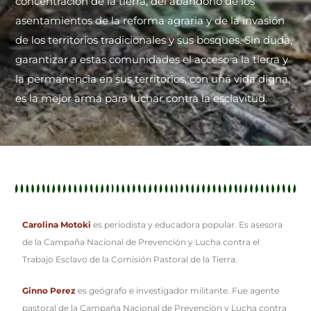
concentración de la tierra, del abandono de los
asentamientos de la reforma agraria y de la invasión
de los territorios tradicionales y sus bosques. Sin duda,
garantizar a estas comunidades el acceso a la tierra y
la permanencia en sus territorios, con una vida digna,
es la mejor arma para luchar contra la esclavitud.
Carolina Motoki
es periodista y educadora popular. Es asesora
de la Campaña Nacional de Prevención y Lucha contra el
Trabajo Esclavo de la Comisión Pastoral de la Tierra.
Ginno Perez
es geógrafo e investigador militante. Fue agente
pastoral de la Campaña Nacional de Prevención y Lucha contra